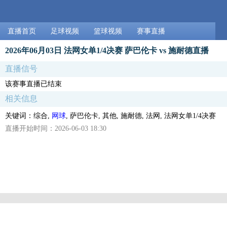
直播首页
足球视频
篮球视频
赛事直播
2026年06月03日 法网女单1/4决赛 萨巴伦卡 vs 施耐德直播
直播信号
该赛事直播已结束
相关信息
关键词：综合,
网球
, 萨巴伦卡, 其他, 施耐德, 法网, 法网女单1/4决赛
直播开始时间：2026-06-03 18:30