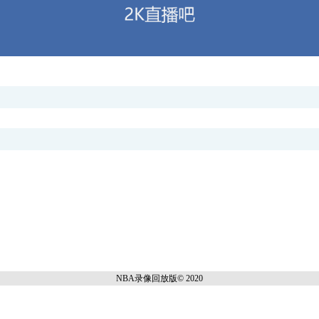
NBA录像回放
版© 2020