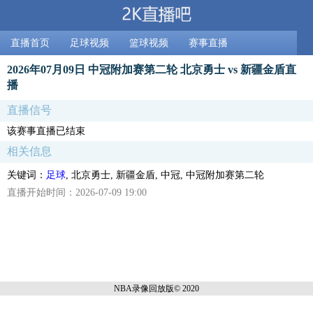
直播首页
足球视频
篮球视频
赛事直播
2026年07月09日 中冠附加赛第二轮 北京勇士 vs 新疆金盾直
播
直播信号
该赛事直播已结束
相关信息
关键词：
足球
, 北京勇士, 新疆金盾, 中冠, 中冠附加赛第二轮
直播开始时间：2026-07-09 19:00
NBA录像回放
版© 2020