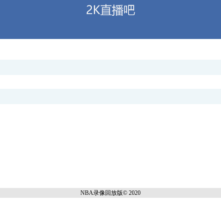
NBA录像回放
版© 2020