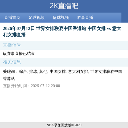
直播首页
足球视频
篮球视频
赛事直播
2026年07月12日 世界女排联赛中国香港站 中国女排 vs 意大
利女排直播
直播信号
该赛事直播已结束
相关信息
关键词：综合, 排球, 其他, 中国女排, 意大利女排, 世界女排联赛中国
香港站
直播开始时间：2026-07-12 20:00
NBA录像回放
版© 2020