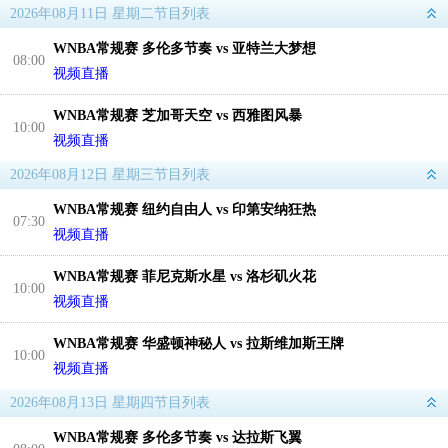
2026年08月11日 星期二节目列表
WNBA常规赛 多伦多节奏 vs 亚特兰大梦想
08:00
视频直播
WNBA常规赛 芝加哥天空 vs 西雅图风暴
10:00
视频直播
2026年08月12日 星期三节目列表
WNBA常规赛 纽约自由人 vs 印第安纳狂热
07:30
视频直播
WNBA常规赛 菲尼克斯水星 vs 洛杉矶火花
10:00
视频直播
WNBA常规赛 华盛顿神秘人 vs 拉斯维加斯王牌
10:00
视频直播
2026年08月13日 星期四节目列表
WNBA常规赛 多伦多节奏 vs 达拉斯飞翼