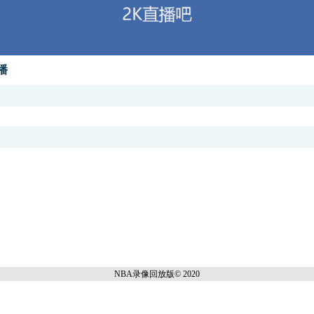
播
NBA录像回放
版© 2020